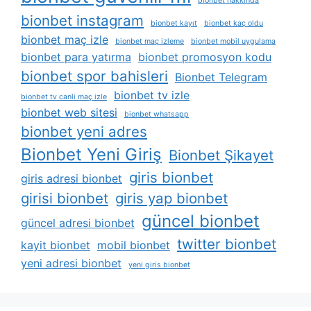
bionbet hakkında
bionbet instagram
bionbet kayıt
bionbet kaç oldu
bionbet maç izle
bionbet maç izleme
bionbet mobil uygulama
bionbet para yatırma
bionbet promosyon kodu
bionbet spor bahisleri
Bionbet Telegram
bionbet tv izle
bionbet tv canli maç izle
bionbet web sitesi
bionbet whatsapp
bionbet yeni adres
Bionbet Yeni Giriş
Bionbet Şikayet
giris bionbet
giris adresi bionbet
girisi bionbet
giris yap bionbet
güncel bionbet
güncel adresi bionbet
twitter bionbet
kayit bionbet
mobil bionbet
yeni adresi bionbet
yeni giris bionbet