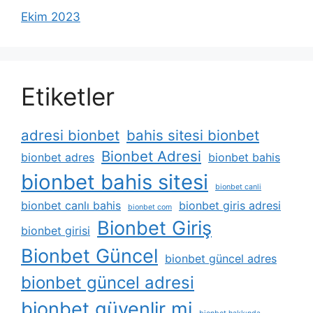
Ekim 2023
Etiketler
adresi bionbet
bahis sitesi bionbet
Bionbet Adresi
bionbet adres
bionbet bahis
bionbet bahis sitesi
bionbet canli
bionbet canlı bahis
bionbet giris adresi
bionbet com
Bionbet Giriş
bionbet girisi
Bionbet Güncel
bionbet güncel adres
bionbet güncel adresi
bionbet güvenlir mi