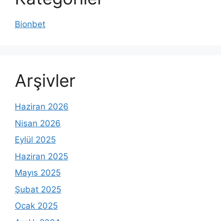
Bionbet
Arşivler
Haziran 2026
Nisan 2026
Eylül 2025
Haziran 2025
Mayıs 2025
Şubat 2025
Ocak 2025