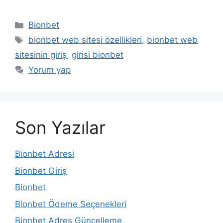
Kategoriler
Bionbet
Etiketler
bionbet web sitesi özellikleri
,
bionbet web
sitesinin giriş
,
girisi bionbet
Yorum yap
Son Yazılar
Bionbet Adresi
Bionbet Giriş
Bionbet
Bionbet Ödeme Seçenekleri
Bionbet Adres Güncelleme