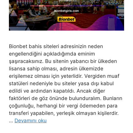
Bionbet bahis siteleri adresinizin neden
engellendiğini açıkladığımda eminim
şaşıracaksınız. Bu sitenin yabancı bir ülkeden
lisansa sahip olması, adresin ülkemizde
erişilemez olması için yeterlidir. Vergiden muaf
statüleri nedeniyle bu siteler yasa dışı kabul
edildi ve ardından kapatıldı. Ancak diğer
faktörleri de göz önünde bulunduralım. Bunların
çoğunluğu, herhangi bir vergi ödemeden para
transferi yapabilen, yerleşik olmayan kişilerdir.
…
Devamını oku