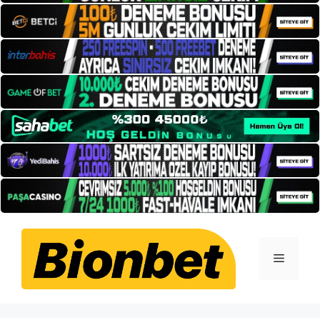
İçeriğe
atla
Menü