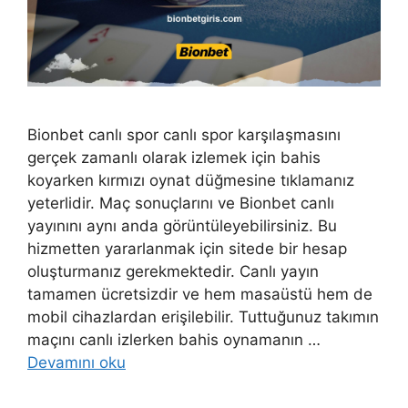
Bionbet canlı spor canlı spor karşılaşmasını
gerçek zamanlı olarak izlemek için bahis
koyarken kırmızı oynat düğmesine tıklamanız
yeterlidir. Maç sonuçlarını ve Bionbet canlı
yayınını aynı anda görüntüleyebilirsiniz. Bu
hizmetten yararlanmak için sitede bir hesap
oluşturmanız gerekmektedir. Canlı yayın
tamamen ücretsizdir ve hem masaüstü hem de
mobil cihazlardan erişilebilir. Tuttuğunuz takımın
maçını canlı izlerken bahis oynamanın …
Devamını oku