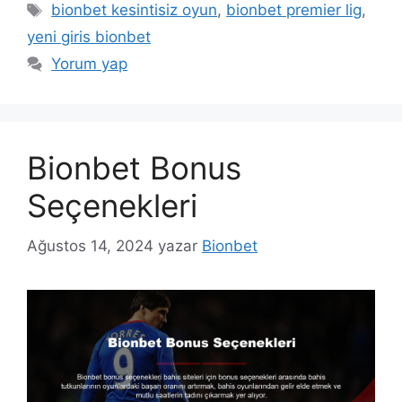
Etiketler
bionbet kesintisiz oyun
,
bionbet premier lig
,
yeni giris bionbet
Yorum yap
Bionbet Bonus
Seçenekleri
Ağustos 14, 2024
yazar
Bionbet