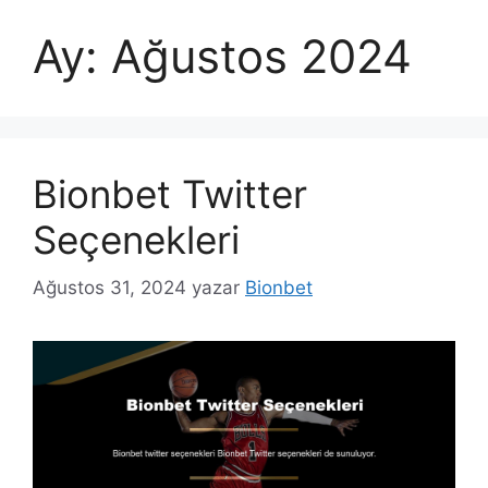
Ay:
Ağustos 2024
Bionbet Twitter
Seçenekleri
Ağustos 31, 2024
yazar
Bionbet