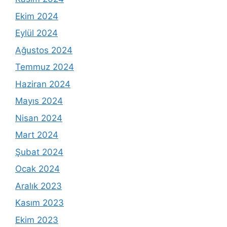
Ekim 2024
Eylül 2024
Ağustos 2024
Temmuz 2024
Haziran 2024
Mayıs 2024
Nisan 2024
Mart 2024
Şubat 2024
Ocak 2024
Aralık 2023
Kasım 2023
Ekim 2023