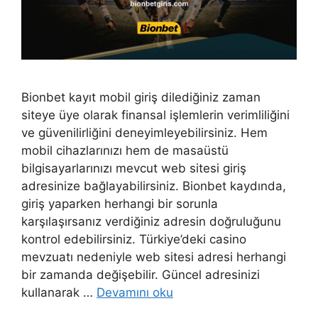
Bionbet kayıt mobil giriş dilediğiniz zaman
siteye üye olarak finansal işlemlerin verimliliğini
ve güvenilirliğini deneyimleyebilirsiniz. Hem
mobil cihazlarınızı hem de masaüstü
bilgisayarlarınızı mevcut web sitesi giriş
adresinize bağlayabilirsiniz. Bionbet kaydında,
giriş yaparken herhangi bir sorunla
karşılaşırsanız verdiğiniz adresin doğruluğunu
kontrol edebilirsiniz. Türkiye’deki casino
mevzuatı nedeniyle web sitesi adresi herhangi
bir zamanda değişebilir. Güncel adresinizi
kullanarak …
Devamını oku