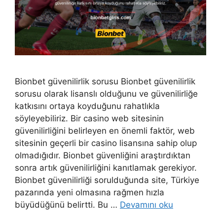
Bionbet güvenilirlik sorusu Bionbet güvenilirlik
sorusu olarak lisanslı olduğunu ve güvenilirliğe
katkısını ortaya koyduğunu rahatlıkla
söyleyebiliriz. Bir casino web sitesinin
güvenilirliğini belirleyen en önemli faktör, web
sitesinin geçerli bir casino lisansına sahip olup
olmadığıdır. Bionbet güvenliğini araştırdıktan
sonra artık güvenilirliğini kanıtlamak gerekiyor.
Bionbet güvenilirliği sorulduğunda site, Türkiye
pazarında yeni olmasına rağmen hızla
büyüdüğünü belirtti. Bu …
Devamını oku