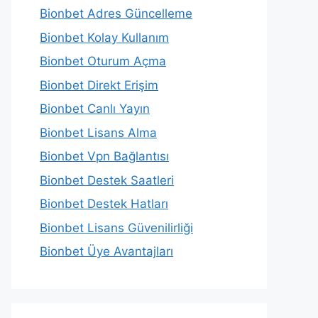
Bionbet Adres Güncelleme
Bionbet Kolay Kullanım
Bionbet Oturum Açma
Bionbet Direkt Erişim
Bionbet Canlı Yayın
Bionbet Lisans Alma
Bionbet Vpn Bağlantısı
Bionbet Destek Saatleri
Bionbet Destek Hatları
Bionbet Lisans Güvenilirliği
Bionbet Üye Avantajları