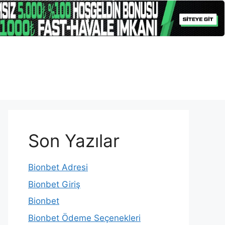
Son Yazılar
Bionbet Adresi
Bionbet Giriş
Bionbet
Bionbet Ödeme Seçenekleri