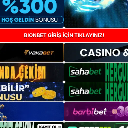
BIONBET GİRİŞ İÇİN TIKLAYINIZ!