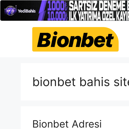
İçeriğe
atla
bionbet bahis sit
Bionbet Adresi