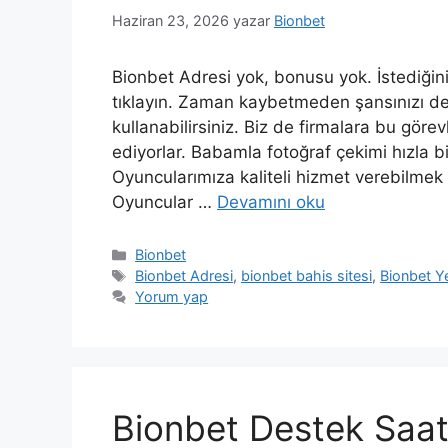
Haziran 23, 2026
yazar
Bionbet
Bionbet Adresi yok, bonusu yok. İstediği
tıklayın. Zaman kaybetmeden şansınızı d
kullanabilirsiniz. Biz de firmalara bu gör
ediyorlar. Babamla fotoğraf çekimi hızla b
Oyuncularımıza kaliteli hizmet verebilmek 
Oyuncular …
Devamını oku
Kategoriler
Bionbet
Etiketler
Bionbet Adresi
,
bionbet bahis sitesi
,
Bionbet Ye
Yorum yap
Bionbet Destek Saatl