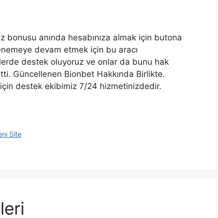
niz bonusu anında hesabınıza almak için butona
enemeye devam etmek için bu aracı
evlerde destek oluyoruz ve onlar da bunu hak
itti. Güncellenen Bionbet Hakkında Birlikte.
için destek ekibimiz 7/24 hizmetinizdedir.
ni Site
eri