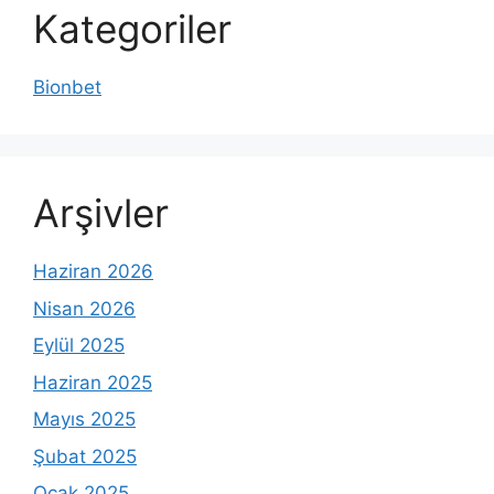
Kategoriler
Bionbet
Arşivler
Haziran 2026
Nisan 2026
Eylül 2025
Haziran 2025
Mayıs 2025
Şubat 2025
Ocak 2025