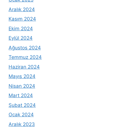
Aralık 2024
Kasım 2024
Ekim 2024
Eylül 2024
Ağustos 2024
Temmuz 2024
Haziran 2024
Mayıs 2024
Nisan 2024
Mart 2024
Şubat 2024
Ocak 2024
Aralık 2023