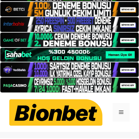
İçeriğe
atla
Menü