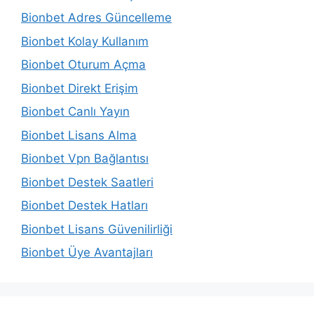
Bionbet Adres Güncelleme
Bionbet Kolay Kullanım
Bionbet Oturum Açma
Bionbet Direkt Erişim
Bionbet Canlı Yayın
Bionbet Lisans Alma
Bionbet Vpn Bağlantısı
Bionbet Destek Saatleri
Bionbet Destek Hatları
Bionbet Lisans Güvenilirliği
Bionbet Üye Avantajları