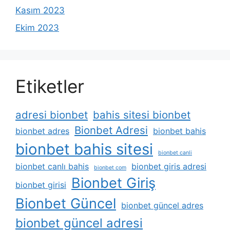
Kasım 2023
Ekim 2023
Etiketler
adresi bionbet
bahis sitesi bionbet
Bionbet Adresi
bionbet adres
bionbet bahis
bionbet bahis sitesi
bionbet canli
bionbet canlı bahis
bionbet giris adresi
bionbet com
Bionbet Giriş
bionbet girisi
Bionbet Güncel
bionbet güncel adres
bionbet güncel adresi