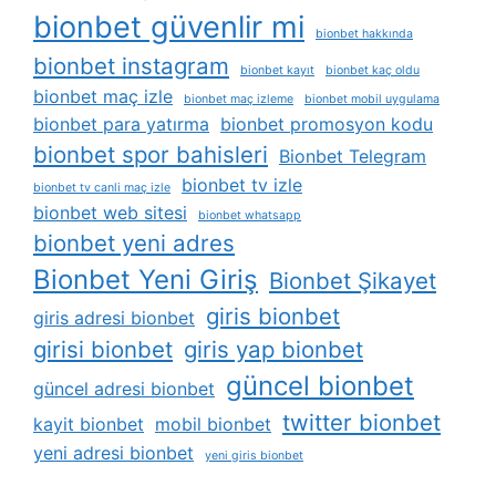
bionbet güvenlir mi
bionbet hakkında
bionbet instagram
bionbet kayıt
bionbet kaç oldu
bionbet maç izle
bionbet maç izleme
bionbet mobil uygulama
bionbet para yatırma
bionbet promosyon kodu
bionbet spor bahisleri
Bionbet Telegram
bionbet tv izle
bionbet tv canli maç izle
bionbet web sitesi
bionbet whatsapp
bionbet yeni adres
Bionbet Yeni Giriş
Bionbet Şikayet
giris bionbet
giris adresi bionbet
girisi bionbet
giris yap bionbet
güncel bionbet
güncel adresi bionbet
twitter bionbet
kayit bionbet
mobil bionbet
yeni adresi bionbet
yeni giris bionbet