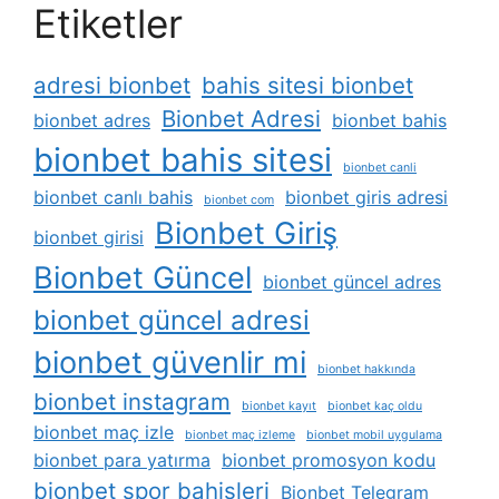
Etiketler
adresi bionbet
bahis sitesi bionbet
Bionbet Adresi
bionbet adres
bionbet bahis
bionbet bahis sitesi
bionbet canli
bionbet canlı bahis
bionbet giris adresi
bionbet com
Bionbet Giriş
bionbet girisi
Bionbet Güncel
bionbet güncel adres
bionbet güncel adresi
bionbet güvenlir mi
bionbet hakkında
bionbet instagram
bionbet kayıt
bionbet kaç oldu
bionbet maç izle
bionbet maç izleme
bionbet mobil uygulama
bionbet para yatırma
bionbet promosyon kodu
bionbet spor bahisleri
Bionbet Telegram