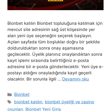
Bionbet katılın Bionbet topluluğuna katılmak için
mevcut site adresinin sağ üst köşesinde yer
alan yeni üye seçeneğini seçerek başlayın.
Açılan sayfada tüm boşluklar doğru bir şekilde
doldurulduktan sonra onay aşamasına
geçilecektir. Üyelik planınız onaylandıktan sonra
kayıt işlemi sırasında belirttiğiniz e-posta
adresine bir e-posta gönderilecektir. Yeni üye e-
postayı aldığını onayladığında kayıt geçerli
olacaktır. Bir sorunla ilgili …
Devamını oku
Kategoriler
Bionbet
Etiketler
bionbet katılın
,
bionbet üyeliği ve casino
oyunları
,
Bionbet Yeni Giriş