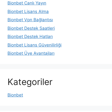
Bionbet Canlı Yayın
Bionbet Lisans Alma
Bionbet Vpn Bağlantısı
Bionbet Destek Saatleri
Bionbet Destek Hatları
Bionbet Lisans Güvenilirliği
Bionbet Üye Avantajları
Kategoriler
Bionbet