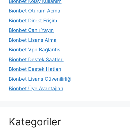
Bionbet Kolay Kullanım
Bionbet Oturum Açma
Bionbet Direkt Erişim
Bionbet Canlı Yayın
Bionbet Lisans Alma
Bionbet Vpn Bağlantısı
Bionbet Destek Saatleri
Bionbet Destek Hatları
Bionbet Lisans Güvenilirliği
Bionbet Üye Avantajları
Kategoriler