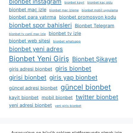
bionbet instagram
bionbet kayıt
bionbet kaç oldu
bionbet maç izle
bionbet maç izleme
bionbet mobil uygulama
bionbet para yatırma
bionbet promosyon kodu
bionbet spor bahisleri
Bionbet Telegram
bionbet tv izle
bionbet tv canli maç izle
bionbet web sitesi
bionbet whatsapp
bionbet yeni adres
Bionbet Yeni Giriş
Bionbet Şikayet
giris bionbet
giris adresi bionbet
girisi bionbet
giris yap bionbet
güncel bionbet
güncel adresi bionbet
twitter bionbet
kayit bionbet
mobil bionbet
yeni adresi bionbet
yeni giris bionbet
Avrasya'nın en büyük reklam platformunda olmak için