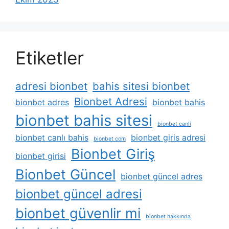
Etiketler
adresi bionbet
bahis sitesi bionbet
Bionbet Adresi
bionbet adres
bionbet bahis
bionbet bahis sitesi
bionbet canli
bionbet canlı bahis
bionbet giris adresi
bionbet com
Bionbet Giriş
bionbet girisi
Bionbet Güncel
bionbet güncel adres
bionbet güncel adresi
bionbet güvenlir mi
bionbet hakkında