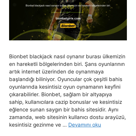
Bionbet blackjack nasıl oynanır burası ülkemizin
en hareketli bölgelerinden biri. Şans oyunlarının
artık internet üzerinden de oynanmaya
başlandığı biliniyor. Oyuncular çok çeşitli bahis
oyunlarında kesintisiz oyun oynamanın keyfini
çıkarabilirler. Bionbet, sağlam bir altyapıya
sahip, kullanıcılara cazip bonuslar ve kesintisiz
eğlence sunan saygın bir bahis sitesidir. Aynı
zamanda, web sitesinin kullanıcı dostu arayüzü,
kesintisiz gezinme ve …
Devamını oku