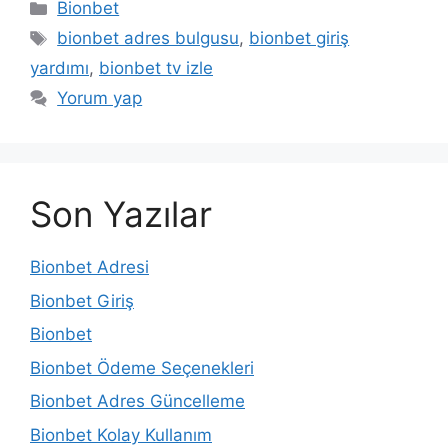
Kategoriler
Bionbet
Etiketler
bionbet adres bulgusu
,
bionbet giriş
yardımı
,
bionbet tv izle
Yorum yap
Son Yazılar
Bionbet Adresi
Bionbet Giriş
Bionbet
Bionbet Ödeme Seçenekleri
Bionbet Adres Güncelleme
Bionbet Kolay Kullanım