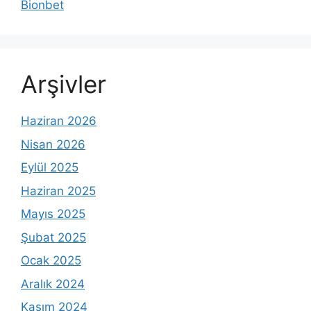
Bionbet
Arşivler
Haziran 2026
Nisan 2026
Eylül 2025
Haziran 2025
Mayıs 2025
Şubat 2025
Ocak 2025
Aralık 2024
Kasım 2024