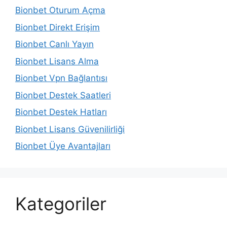
Bionbet Oturum Açma
Bionbet Direkt Erişim
Bionbet Canlı Yayın
Bionbet Lisans Alma
Bionbet Vpn Bağlantısı
Bionbet Destek Saatleri
Bionbet Destek Hatları
Bionbet Lisans Güvenilirliği
Bionbet Üye Avantajları
Kategoriler