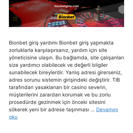
Bionbet giriş yardımı Bionbet giriş yapmakta
zorluklarla karşılaşırsanız, yardım için site
yöneticisine ulaşın. Bu bağlamda, site çalışanları
size yardımcı olabilecek ve değerli bilgiler
sunabilecek bireylerdir. Yanlış adresi girerseniz,
adres sorunu sistemin girişindeki değiştirir. TIB
tarafından yasaklanan bir casino severin,
müşterilerini zarardan korumak ve bu zorlu
prosedürde gezinmek için önceki sitesini
sökerek yeni bir adrese taşınması …
Devamını
oku