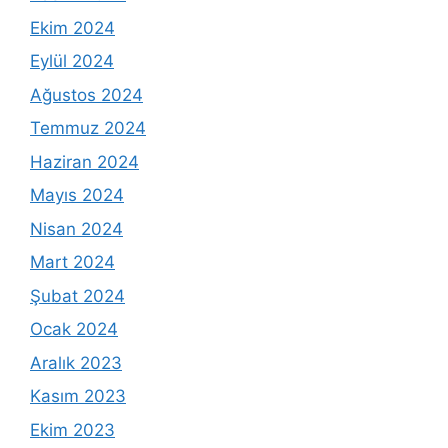
Ekim 2024
Eylül 2024
Ağustos 2024
Temmuz 2024
Haziran 2024
Mayıs 2024
Nisan 2024
Mart 2024
Şubat 2024
Ocak 2024
Aralık 2023
Kasım 2023
Ekim 2023