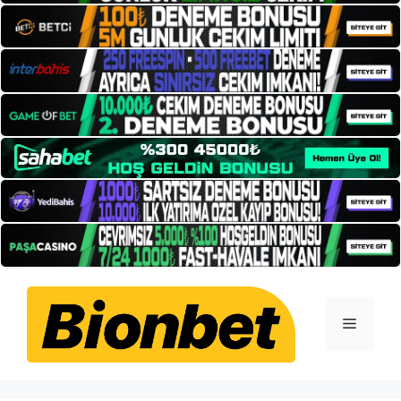
İçeriğe
atla
Menü