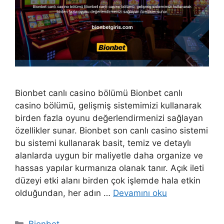
Bionbet canlı casino bölümü Bionbet canlı
casino bölümü, gelişmiş sistemimizi kullanarak
birden fazla oyunu değerlendirmenizi sağlayan
özellikler sunar. Bionbet son canlı casino sistemi
bu sistemi kullanarak basit, temiz ve detaylı
alanlarda uygun bir maliyetle daha organize ve
hassas yapılar kurmanıza olanak tanır. Açık ileti
düzeyi etki alanı birden çok işlemde hala etkin
olduğundan, her adın …
Devamını oku
Kategoriler