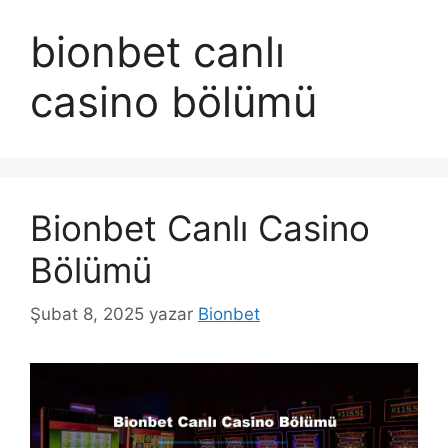
bionbet canlı
casino bölümü
Bionbet Canlı Casino
Bölümü
Şubat 8, 2025
yazar
Bionbet