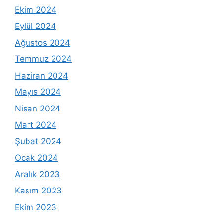
Ekim 2024
Eylül 2024
Ağustos 2024
Temmuz 2024
Haziran 2024
Mayıs 2024
Nisan 2024
Mart 2024
Şubat 2024
Ocak 2024
Aralık 2023
Kasım 2023
Ekim 2023