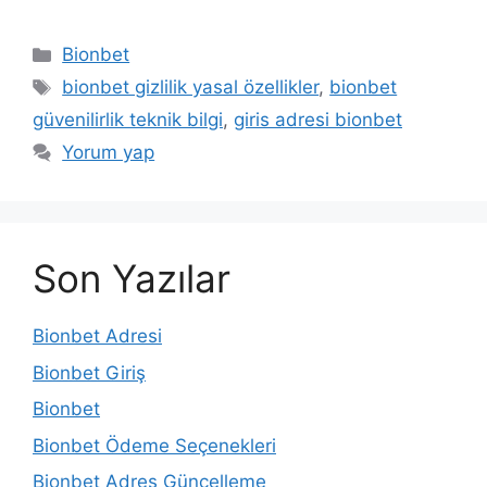
Kategoriler
Bionbet
Etiketler
bionbet gizlilik yasal özellikler
,
bionbet
güvenilirlik teknik bilgi
,
giris adresi bionbet
Yorum yap
Son Yazılar
Bionbet Adresi
Bionbet Giriş
Bionbet
Bionbet Ödeme Seçenekleri
Bionbet Adres Güncelleme