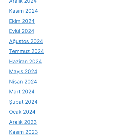
Aralık 2024
Kasım 2024
Ekim 2024
Eylül 2024
Ağustos 2024
Temmuz 2024
Haziran 2024
Mayıs 2024
Nisan 2024
Mart 2024
Şubat 2024
Ocak 2024
Aralık 2023
Kasım 2023