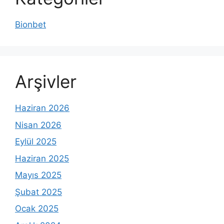
Bionbet
Arşivler
Haziran 2026
Nisan 2026
Eylül 2025
Haziran 2025
Mayıs 2025
Şubat 2025
Ocak 2025