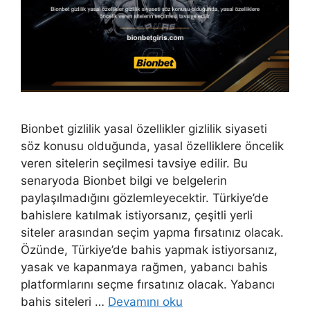
Bionbet gizlilik yasal özellikler gizlilik siyaseti
söz konusu olduğunda, yasal özelliklere öncelik
veren sitelerin seçilmesi tavsiye edilir. Bu
senaryoda Bionbet bilgi ve belgelerin
paylaşılmadığını gözlemleyecektir. Türkiye’de
bahislere katılmak istiyorsanız, çeşitli yerli
siteler arasından seçim yapma fırsatınız olacak.
Özünde, Türkiye’de bahis yapmak istiyorsanız,
yasak ve kapanmaya rağmen, yabancı bahis
platformlarını seçme fırsatınız olacak. Yabancı
bahis siteleri …
Devamını oku