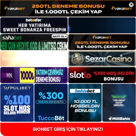
×
BIONBET GİRİŞ İÇİN TIKLAYINIZ!