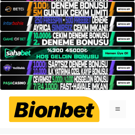
İçeriğe
atla
Menü