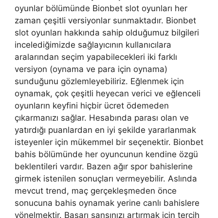
oyunlar bölümünde Bionbet slot oyunları her
zaman çeşitli versiyonlar sunmaktadır. Bionbet
slot oyunları hakkında sahip olduğumuz bilgileri
incelediğimizde sağlayıcının kullanıcılara
aralarından seçim yapabilecekleri iki farklı
versiyon (oynama ve para için oynama)
sunduğunu gözlemleyebiliriz. Eğlenmek için
oynamak, çok çeşitli heyecan verici ve eğlenceli
oyunların keyfini hiçbir ücret ödemeden
çıkarmanızı sağlar. Hesabında parası olan ve
yatırdığı puanlardan en iyi şekilde yararlanmak
isteyenler için mükemmel bir seçenektir. Bionbet
bahis bölümünde her oyuncunun kendine özgü
beklentileri vardır. Bazen ağır spor bahislerine
girmek istenilen sonuçları vermeyebilir. Aslında
mevcut trend, maç gerçekleşmeden önce
sonucuna bahis oynamak yerine canlı bahislere
yönelmektir. Başarı şansınızı artırmak için tercih