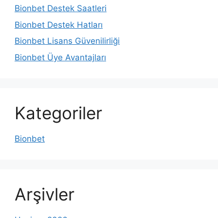
Bionbet Destek Saatleri
Bionbet Destek Hatları
Bionbet Lisans Güvenilirliği
Bionbet Üye Avantajları
Kategoriler
Bionbet
Arşivler