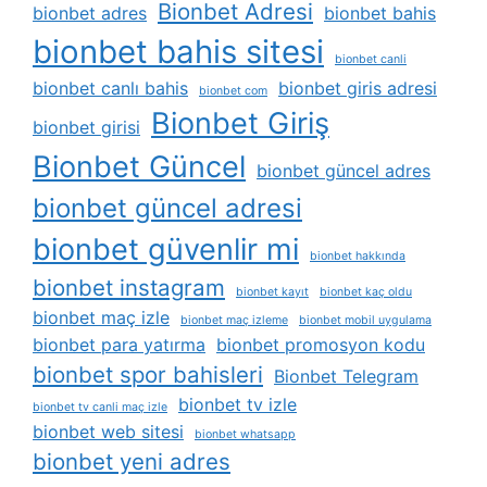
Bionbet Adresi
bionbet adres
bionbet bahis
bionbet bahis sitesi
bionbet canli
bionbet canlı bahis
bionbet giris adresi
bionbet com
Bionbet Giriş
bionbet girisi
Bionbet Güncel
bionbet güncel adres
bionbet güncel adresi
bionbet güvenlir mi
bionbet hakkında
bionbet instagram
bionbet kayıt
bionbet kaç oldu
bionbet maç izle
bionbet maç izleme
bionbet mobil uygulama
bionbet para yatırma
bionbet promosyon kodu
bionbet spor bahisleri
Bionbet Telegram
bionbet tv izle
bionbet tv canli maç izle
bionbet web sitesi
bionbet whatsapp
bionbet yeni adres