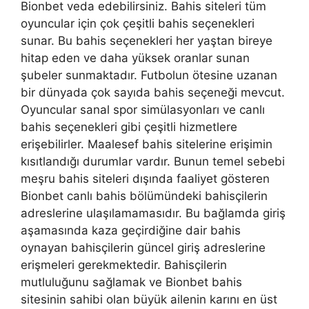
Bionbet veda edebilirsiniz. Bahis siteleri tüm
oyuncular için çok çeşitli bahis seçenekleri
sunar. Bu bahis seçenekleri her yaştan bireye
hitap eden ve daha yüksek oranlar sunan
şubeler sunmaktadır. Futbolun ötesine uzanan
bir dünyada çok sayıda bahis seçeneği mevcut.
Oyuncular sanal spor simülasyonları ve canlı
bahis seçenekleri gibi çeşitli hizmetlere
erişebilirler. Maalesef bahis sitelerine erişimin
kısıtlandığı durumlar vardır. Bunun temel sebebi
meşru bahis siteleri dışında faaliyet gösteren
Bionbet canlı bahis bölümündeki bahisçilerin
adreslerine ulaşılamamasıdır. Bu bağlamda giriş
aşamasında kaza geçirdiğine dair bahis
oynayan bahisçilerin güncel giriş adreslerine
erişmeleri gerekmektedir. Bahisçilerin
mutluluğunu sağlamak ve Bionbet bahis
sitesinin sahibi olan büyük ailenin karını en üst