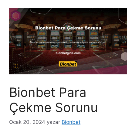
Bionbet Para
Çekme Sorunu
Ocak 20, 2024
yazar
Bionbet