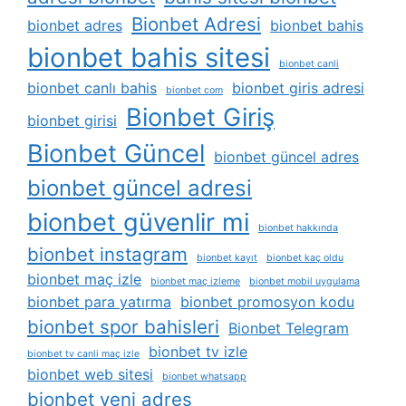
Bionbet Adresi
bionbet adres
bionbet bahis
bionbet bahis sitesi
bionbet canli
bionbet canlı bahis
bionbet giris adresi
bionbet com
Bionbet Giriş
bionbet girisi
Bionbet Güncel
bionbet güncel adres
bionbet güncel adresi
bionbet güvenlir mi
bionbet hakkında
bionbet instagram
bionbet kayıt
bionbet kaç oldu
bionbet maç izle
bionbet maç izleme
bionbet mobil uygulama
bionbet para yatırma
bionbet promosyon kodu
bionbet spor bahisleri
Bionbet Telegram
bionbet tv izle
bionbet tv canli maç izle
bionbet web sitesi
bionbet whatsapp
bionbet yeni adres