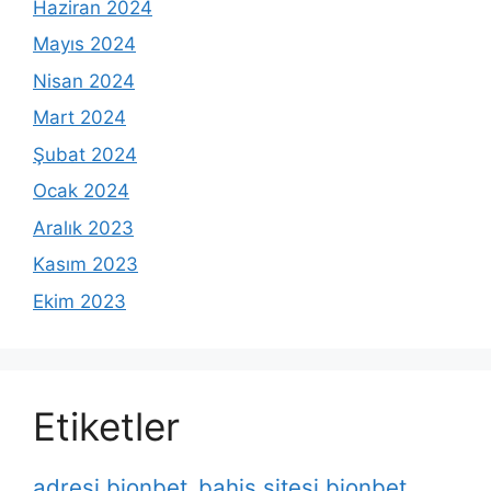
Haziran 2024
Mayıs 2024
Nisan 2024
Mart 2024
Şubat 2024
Ocak 2024
Aralık 2023
Kasım 2023
Ekim 2023
Etiketler
adresi bionbet
bahis sitesi bionbet