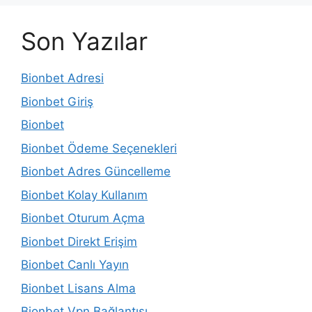
Son Yazılar
Bionbet Adresi
Bionbet Giriş
Bionbet
Bionbet Ödeme Seçenekleri
Bionbet Adres Güncelleme
Bionbet Kolay Kullanım
Bionbet Oturum Açma
Bionbet Direkt Erişim
Bionbet Canlı Yayın
Bionbet Lisans Alma
Bionbet Vpn Bağlantısı