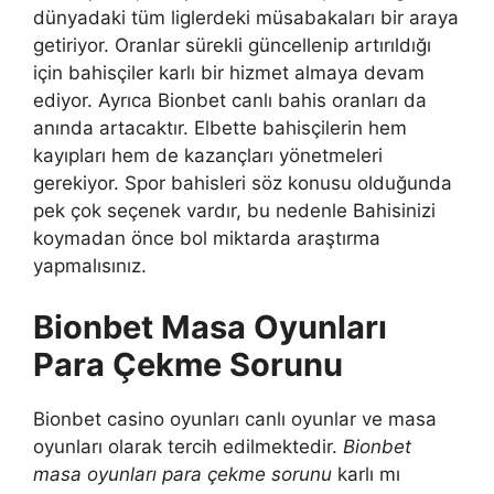
dünyadaki tüm liglerdeki müsabakaları bir araya
getiriyor. Oranlar sürekli güncellenip artırıldığı
için bahisçiler karlı bir hizmet almaya devam
ediyor. Ayrıca Bionbet canlı bahis oranları da
anında artacaktır. Elbette bahisçilerin hem
kayıpları hem de kazançları yönetmeleri
gerekiyor. Spor bahisleri söz konusu olduğunda
pek çok seçenek vardır, bu nedenle Bahisinizi
koymadan önce bol miktarda araştırma
yapmalısınız.
Bionbet Masa Oyunları
Para Çekme Sorunu
Bionbet casino oyunları canlı oyunlar ve masa
oyunları olarak tercih edilmektedir.
Bionbet
masa oyunları para çekme sorunu
karlı mı