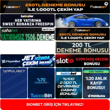
×
BIONBET GİRİŞ İÇİN TIKLAYINIZ!