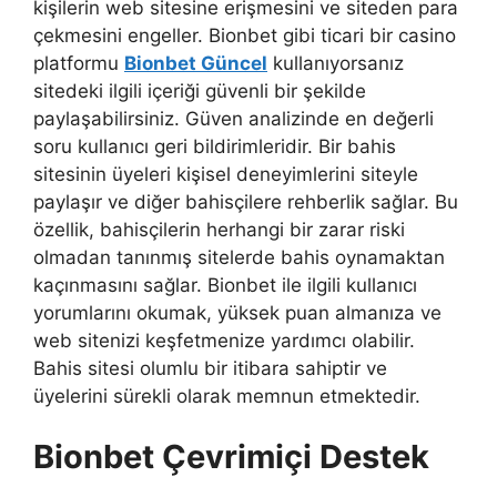
kişilerin web sitesine erişmesini ve siteden para
çekmesini engeller. Bionbet gibi ticari bir casino
platformu
Bionbet Güncel
kullanıyorsanız
sitedeki ilgili içeriği güvenli bir şekilde
paylaşabilirsiniz. Güven analizinde en değerli
soru kullanıcı geri bildirimleridir. Bir bahis
sitesinin üyeleri kişisel deneyimlerini siteyle
paylaşır ve diğer bahisçilere rehberlik sağlar. Bu
özellik, bahisçilerin herhangi bir zarar riski
olmadan tanınmış sitelerde bahis oynamaktan
kaçınmasını sağlar. Bionbet ile ilgili kullanıcı
yorumlarını okumak, yüksek puan almanıza ve
web sitenizi keşfetmenize yardımcı olabilir.
Bahis sitesi olumlu bir itibara sahiptir ve
üyelerini sürekli olarak memnun etmektedir.
Bionbet Çevrimiçi Destek