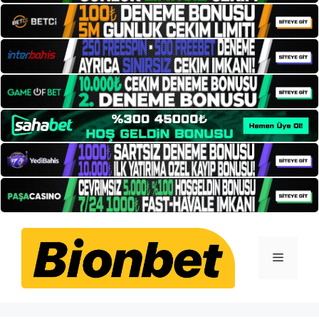
İçeriğe
atla
Menü