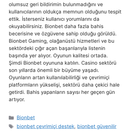
olumsuz geri bildirimin bulunmadığını ve
kullanıcılarının oldukça memnun olduğunu tespit
ettik. İsterseniz kullanıcı yorumlarını da
okuyabilirsiniz. Bionbet daha fazla bahis
becerisine ve özgüvene sahip olduğu görüldü.
Bionbet Gaming, olağanüstü hizmetleri ve bu
sektördeki çığır açan başarılarıyla listenin
başında yer alıyor. Oyunun kalitesi ortada.
Şimdi Bionbet oyununa katılın. Casino sektörü
son yıllarda önemli bir büyüme yaşadı.
Oyunların artan kullanılabilirliği ve çevrimiçi
platformların yükselişi, sektörü daha çekici hale
getirdi. Bahis yapanların sayısı her geçen gün
artıyor.
Kategoriler
Bionbet
Etiketler
bionbet çevrimiçi destek
,
bionbet güvenilir