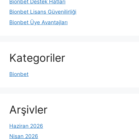
Bionbet Destek Hatları
Bionbet Lisans Güvenilirliği
Bionbet Üye Avantajları
Kategoriler
Bionbet
Arşivler
Haziran 2026
Nisan 2026