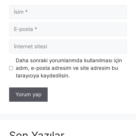
İsim
E-
posta
İnternet
sitesi
Daha sonraki yorumlarımda kullanılması için
adım, e-posta adresim ve site adresim bu
tarayıcıya kaydedilsin.
Son Yazılar