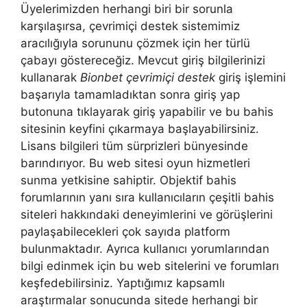
Üyelerimizden herhangi biri bir sorunla
karşılaşırsa, çevrimiçi destek sistemimiz
aracılığıyla sorununu çözmek için her türlü
çabayı göstereceğiz. Mevcut giriş bilgilerinizi
kullanarak
Bionbet çevrimiçi destek
giriş işlemini
başarıyla tamamladıktan sonra giriş yap
butonuna tıklayarak giriş yapabilir ve bu bahis
sitesinin keyfini çıkarmaya başlayabilirsiniz.
Lisans bilgileri tüm sürprizleri bünyesinde
barındırıyor. Bu web sitesi oyun hizmetleri
sunma yetkisine sahiptir. Objektif bahis
forumlarının yanı sıra kullanıcıların çeşitli bahis
siteleri hakkındaki deneyimlerini ve görüşlerini
paylaşabilecekleri çok sayıda platform
bulunmaktadır. Ayrıca kullanıcı yorumlarından
bilgi edinmek için bu web sitelerini ve forumları
keşfedebilirsiniz. Yaptığımız kapsamlı
araştırmalar sonucunda sitede herhangi bir