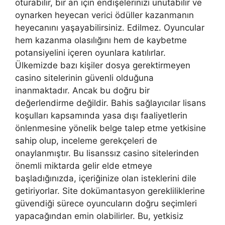
oturabilir, bir an için endişelerinizi unutabilir ve
oynarken heyecan verici ödüller kazanmanın
heyecanını yaşayabilirsiniz. Edilmez. Oyuncular
hem kazanma olasılığını hem de kaybetme
potansiyelini içeren oyunlara katılırlar.
Ülkemizde bazı kişiler dosya gerektirmeyen
casino sitelerinin güvenli olduğuna
inanmaktadır. Ancak bu doğru bir
değerlendirme değildir. Bahis sağlayıcılar lisans
koşulları kapsamında yasa dışı faaliyetlerin
önlenmesine yönelik belge talep etme yetkisine
sahip olup, inceleme gerekçeleri de
onaylanmıştır. Bu lisanssız casino sitelerinden
önemli miktarda gelir elde etmeye
başladığınızda, içeriğinize olan isteklerini dile
getiriyorlar. Site dokümantasyon gerekliliklerine
güvendiği sürece oyuncuların doğru seçimleri
yapacağından emin olabilirler. Bu, yetkisiz