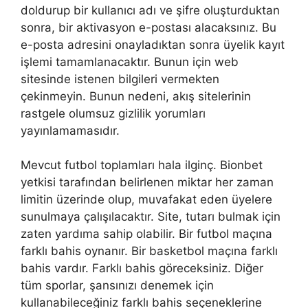
doldurup bir kullanıcı adı ve şifre oluşturduktan
sonra, bir aktivasyon e-postası alacaksınız. Bu
e-posta adresini onayladıktan sonra üyelik kayıt
işlemi tamamlanacaktır. Bunun için web
sitesinde istenen bilgileri vermekten
çekinmeyin. Bunun nedeni, akış sitelerinin
rastgele olumsuz gizlilik yorumları
yayınlamamasıdır.
Mevcut futbol toplamları hala ilginç. Bionbet
yetkisi tarafından belirlenen miktar her zaman
limitin üzerinde olup, muvafakat eden üyelere
sunulmaya çalışılacaktır. Site, tutarı bulmak için
zaten yardıma sahip olabilir. Bir futbol maçına
farklı bahis oynanır. Bir basketbol maçına farklı
bahis vardır. Farklı bahis göreceksiniz. Diğer
tüm sporlar, şansınızı denemek için
kullanabileceğiniz farklı bahis seçeneklerine