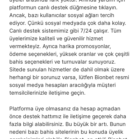
platformun canlı destek düğmesine tıklayın.
Ancak, bazı kullanıcılar sosyal ağları tercih
ediyor. Çünkü sosyal medyada çok daha kolay.
Canlı destek sistemimiz gibi 7/24 çalışır. Tüm
üyelerimize kaliteli ve güvenilir hizmet
vermekteyiz. Ayrıca harika promosyonlar,
ödeme seçenekleri, yüksek oranlar ve çok çeşitli
bahis seçenekleri ve turnuvalar sunuyoruz.
Sitede sunulan hizmetler de dahil olmak üzere
herhangi bir sorunuz varsa, lütfen Bionbet resmi
sosyal medya hesapları aracılığıyla müşteri
temsilcilerinizle iletişime geçin.
Platforma üye olmasanız da hesap açmadan
önce destek hattımız ile iletişime geçerek daha
fazla bilgi alabilirsiniz. Bu büyük bir artı. Bunun
nedeni bazı bahis sitelerinin bu konuda üyelik