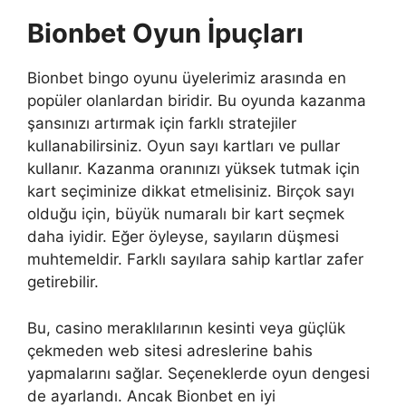
Bionbet Oyun İpuçları
Bionbet bingo oyunu üyelerimiz arasında en
popüler olanlardan biridir. Bu oyunda kazanma
şansınızı artırmak için farklı stratejiler
kullanabilirsiniz. Oyun sayı kartları ve pullar
kullanır. Kazanma oranınızı yüksek tutmak için
kart seçiminize dikkat etmelisiniz. Birçok sayı
olduğu için, büyük numaralı bir kart seçmek
daha iyidir. Eğer öyleyse, sayıların düşmesi
muhtemeldir. Farklı sayılara sahip kartlar zafer
getirebilir.
Bu, casino meraklılarının kesinti veya güçlük
çekmeden web sitesi adreslerine bahis
yapmalarını sağlar. Seçeneklerde oyun dengesi
de ayarlandı. Ancak Bionbet en iyi