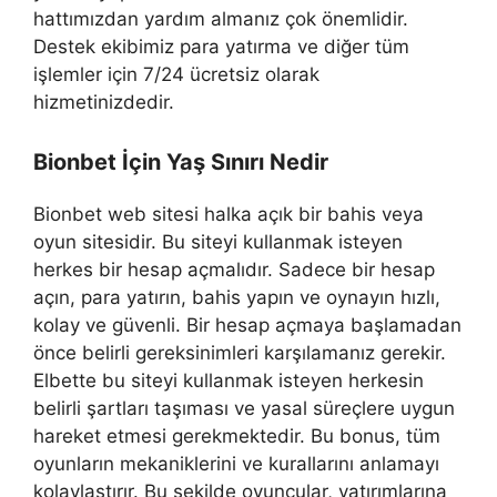
hattımızdan yardım almanız çok önemlidir.
Destek ekibimiz para yatırma ve diğer tüm
işlemler için 7/24 ücretsiz olarak
hizmetinizdedir.
Bionbet İçin Yaş Sınırı Nedir
Bionbet web sitesi halka açık bir bahis veya
oyun sitesidir. Bu siteyi kullanmak isteyen
herkes bir hesap açmalıdır. Sadece bir hesap
açın, para yatırın, bahis yapın ve oynayın hızlı,
kolay ve güvenli. Bir hesap açmaya başlamadan
önce belirli gereksinimleri karşılamanız gerekir.
Elbette bu siteyi kullanmak isteyen herkesin
belirli şartları taşıması ve yasal süreçlere uygun
hareket etmesi gerekmektedir. Bu bonus, tüm
oyunların mekaniklerini ve kurallarını anlamayı
kolaylaştırır. Bu şekilde oyuncular, yatırımlarına