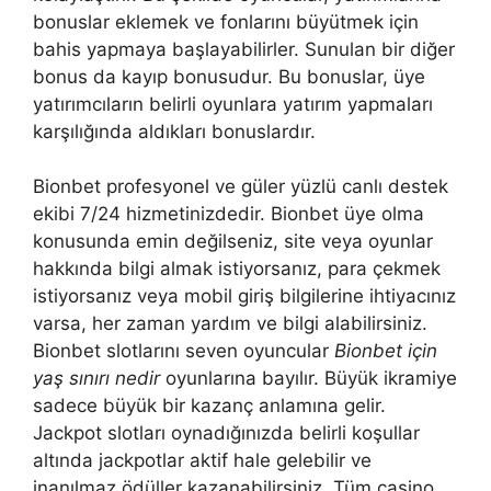
bonuslar eklemek ve fonlarını büyütmek için
bahis yapmaya başlayabilirler. Sunulan bir diğer
bonus da kayıp bonusudur. Bu bonuslar, üye
yatırımcıların belirli oyunlara yatırım yapmaları
karşılığında aldıkları bonuslardır.
Bionbet profesyonel ve güler yüzlü canlı destek
ekibi 7/24 hizmetinizdedir. Bionbet üye olma
konusunda emin değilseniz, site veya oyunlar
hakkında bilgi almak istiyorsanız, para çekmek
istiyorsanız veya mobil giriş bilgilerine ihtiyacınız
varsa, her zaman yardım ve bilgi alabilirsiniz.
Bionbet slotlarını seven oyuncular
Bionbet için
yaş sınırı nedir
oyunlarına bayılır. Büyük ikramiye
sadece büyük bir kazanç anlamına gelir.
Jackpot slotları oynadığınızda belirli koşullar
altında jackpotlar aktif hale gelebilir ve
inanılmaz ödüller kazanabilirsiniz. Tüm casino