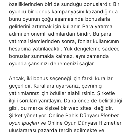
özelliklerinden biri de sunduğu bonuslardır. Bir
oyuncu bir bonus kampanyasını kazandığında
bunu oyunun çoğu aşamasında bonuslarla
gelirlerini artırmak için kullanır. Para yatırma
adımı en önemli adımlardan biridir. Bu para
yatırma işlemlerinden sonra, fonlar kullanıcının
hesabına yatırılacaktır. Yük dengeleme sadece
bonuslar sunmakla kalmaz, aynı zamanda
oyunda şansınızı denemenizi sağlar.
Ancak, iki bonus seçeneği için farklı kurallar
geçerlidir. Kurallara uyarsanız, çevrimiçi
yatırımlarınız için ödüller alabilirsiniz. Şirketle
ilgili soruları yanıtlayın. Daha önce de belirtildiği
gibi, bu marka kişisel bir web sitesi değildir.
Şirket yönetiyor. Online Bahis Dünyası
Bionbet
oyun ipuçları
ve Online Oyun Dünyası Hizmetleri
uluslararası pazarda tercih edilmekte ve