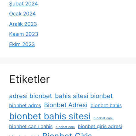
Şubat 2024
Ocak 2024
Aralık 2023
Kasım 2023
Ekim 2023
Etiketler
adresi bionbet
bahis sitesi bionbet
Bionbet Adresi
bionbet adres
bionbet bahis
bionbet bahis sitesi
bionbet canli
bionbet canlı bahis
bionbet giris adresi
bionbet com