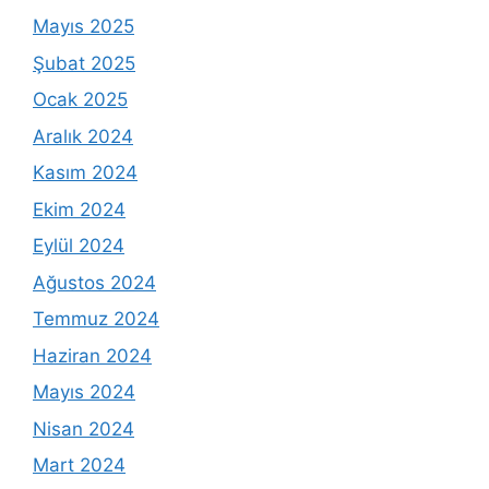
Mayıs 2025
Şubat 2025
Ocak 2025
Aralık 2024
Kasım 2024
Ekim 2024
Eylül 2024
Ağustos 2024
Temmuz 2024
Haziran 2024
Mayıs 2024
Nisan 2024
Mart 2024