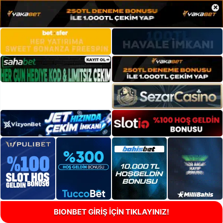
×
BIONBET GİRİŞ İÇİN TIKLAYINIZ!