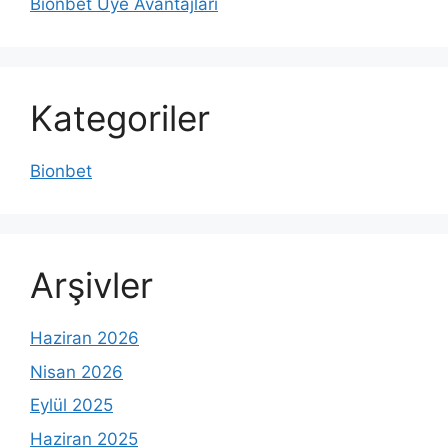
Bionbet Üye Avantajları
Kategoriler
Bionbet
Arşivler
Haziran 2026
Nisan 2026
Eylül 2025
Haziran 2025