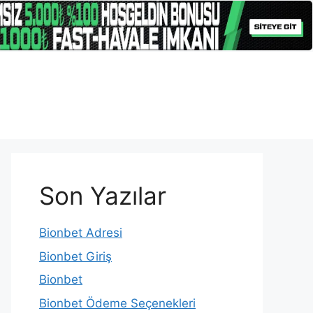
Son Yazılar
Bionbet Adresi
Bionbet Giriş
Bionbet
Bionbet Ödeme Seçenekleri