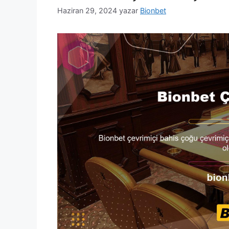
Haziran 29, 2024
yazar
Bionbet