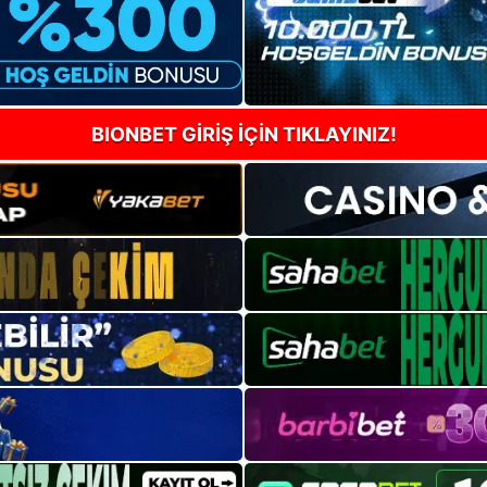
BIONBET GİRİŞ İÇİN TIKLAYINIZ!