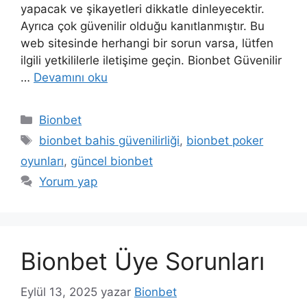
yapacak ve şikayetleri dikkatle dinleyecektir.
Ayrıca çok güvenilir olduğu kanıtlanmıştır. Bu
web sitesinde herhangi bir sorun varsa, lütfen
ilgili yetkililerle iletişime geçin. Bionbet Güvenilir
…
Devamını oku
Kategoriler
Bionbet
Etiketler
bionbet bahis güvenilirliği
,
bionbet poker
oyunları
,
güncel bionbet
Yorum yap
Bionbet Üye Sorunları
Eylül 13, 2025
yazar
Bionbet