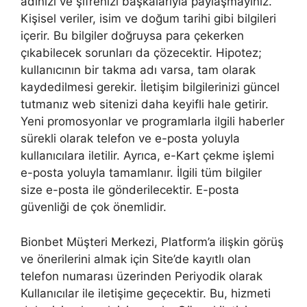
adınızı ve şifrenizi başkalarıyla paylaşmayınız.
Kişisel veriler, isim ve doğum tarihi gibi bilgileri
içerir. Bu bilgiler doğruysa para çekerken
çıkabilecek sorunları da çözecektir. Hipotez;
kullanıcının bir takma adı varsa, tam olarak
kaydedilmesi gerekir. İletişim bilgilerinizi güncel
tutmanız web sitenizi daha keyifli hale getirir.
Yeni promosyonlar ve programlarla ilgili haberler
sürekli olarak telefon ve e-posta yoluyla
kullanıcılara iletilir. Ayrıca, e-Kart çekme işlemi
e-posta yoluyla tamamlanır. İlgili tüm bilgiler
size e-posta ile gönderilecektir. E-posta
güvenliği de çok önemlidir.
Bionbet Müşteri Merkezi, Platform’a ilişkin görüş
ve önerilerini almak için Site’de kayıtlı olan
telefon numarası üzerinden Periyodik olarak
Kullanıcılar ile iletişime geçecektir. Bu, hizmeti