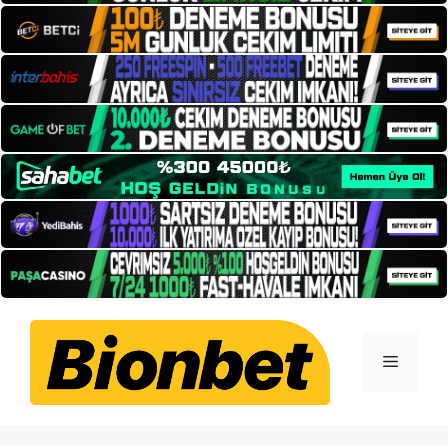
İçeriğe
atla
Menü