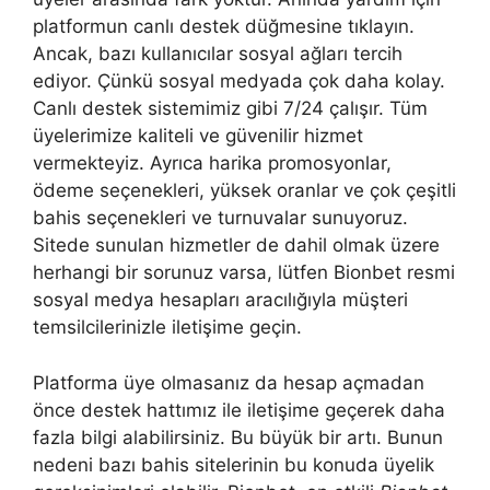
platformun canlı destek düğmesine tıklayın.
Ancak, bazı kullanıcılar sosyal ağları tercih
ediyor. Çünkü sosyal medyada çok daha kolay.
Canlı destek sistemimiz gibi 7/24 çalışır. Tüm
üyelerimize kaliteli ve güvenilir hizmet
vermekteyiz. Ayrıca harika promosyonlar,
ödeme seçenekleri, yüksek oranlar ve çok çeşitli
bahis seçenekleri ve turnuvalar sunuyoruz.
Sitede sunulan hizmetler de dahil olmak üzere
herhangi bir sorunuz varsa, lütfen Bionbet resmi
sosyal medya hesapları aracılığıyla müşteri
temsilcilerinizle iletişime geçin.
Platforma üye olmasanız da hesap açmadan
önce destek hattımız ile iletişime geçerek daha
fazla bilgi alabilirsiniz. Bu büyük bir artı. Bunun
nedeni bazı bahis sitelerinin bu konuda üyelik