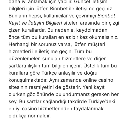
daha iyi anlamak için yapılır. Güncel iletişim
bilgileri için lütfen Bionbet ile iletişime geçiniz.
Bunların hepsi, kullanıcılar ve çevrimiçi
Bionbet
Kayıt ve İletişim Bilgileri
siteleri arasında bir çizgi
çizen kurallardır. Bu nedenle, kaydolmadan
önce tüm bu kuralları en az bir kez okumalısınız.
Herhangi bir sorunuz varsa, lütfen müşteri
hizmetleri ile iletişime geçin. Tüm bu
düzenlemeler, sunulan hizmetlere ve diğer
şartlara ilişkin tüm bilgileri içerir. Üstelik tüm bu
kurallara göre Türkçe anlaşılır ve doğru
konuşulmaktadır. Aynı zamanda online casino
sitesinin resmiyetini de gösterir. Yani kayıt
olurken göz önünde bulundurmanız gereken her
şey. Bu şartlar sağlandığı takdirde Türkiye’deki
en iyi casino hizmetlerinden faydalanmak
oldukça normaldir.