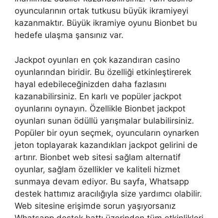
oyuncularının ortak tutkusu büyük ikramiyeyi
kazanmaktır. Büyük ikramiye oyunu Bionbet bu
hedefe ulaşma şansınız var.
Jackpot oyunları en çok kazandıran casino
oyunlarından biridir. Bu özelliği etkinleştirerek
hayal edebileceğinizden daha fazlasını
kazanabilirsiniz. En karlı ve popüler jackpot
oyunlarını oynayın. Özellikle Bionbet jackpot
oyunları sunan ödüllü yarışmalar bulabilirsiniz.
Popüler bir oyun seçmek, oyuncuların oynarken
jeton toplayarak kazandıkları jackpot gelirini de
artırır. Bionbet web sitesi sağlam alternatif
oyunlar, sağlam özellikler ve kaliteli hizmet
sunmaya devam ediyor. Bu sayfa, Whatsapp
destek hattımız aracılığıyla size yardımcı olabilir.
Web sitesine erişimde sorun yaşıyorsanız
Whatsapp destek hattı üzerinden tüm etkinlikleri