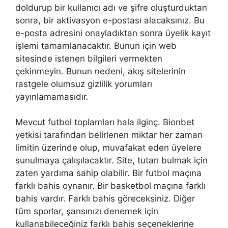
doldurup bir kullanıcı adı ve şifre oluşturduktan
sonra, bir aktivasyon e-postası alacaksınız. Bu
e-posta adresini onayladıktan sonra üyelik kayıt
işlemi tamamlanacaktır. Bunun için web
sitesinde istenen bilgileri vermekten
çekinmeyin. Bunun nedeni, akış sitelerinin
rastgele olumsuz gizlilik yorumları
yayınlamamasıdır.
Mevcut futbol toplamları hala ilginç. Bionbet
yetkisi tarafından belirlenen miktar her zaman
limitin üzerinde olup, muvafakat eden üyelere
sunulmaya çalışılacaktır. Site, tutarı bulmak için
zaten yardıma sahip olabilir. Bir futbol maçına
farklı bahis oynanır. Bir basketbol maçına farklı
bahis vardır. Farklı bahis göreceksiniz. Diğer
tüm sporlar, şansınızı denemek için
kullanabileceğiniz farklı bahis seçeneklerine