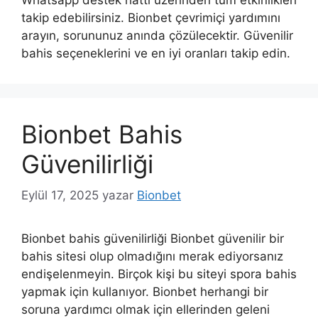
takip edebilirsiniz. Bionbet çevrimiçi yardımını
arayın, sorununuz anında çözülecektir. Güvenilir
bahis seçeneklerini ve en iyi oranları takip edin.
Bionbet Bahis
Güvenilirliği
Eylül 17, 2025
yazar
Bionbet
Bionbet bahis güvenilirliği Bionbet güvenilir bir
bahis sitesi olup olmadığını merak ediyorsanız
endişelenmeyin. Birçok kişi bu siteyi spora bahis
yapmak için kullanıyor. Bionbet herhangi bir
soruna yardımcı olmak için ellerinden geleni